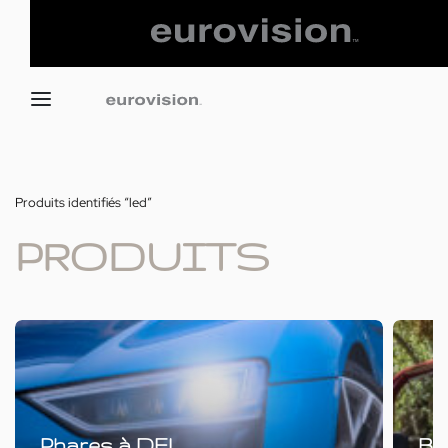
Produits identifiés “led”
PRODUITS
Phares à DEL
Ba