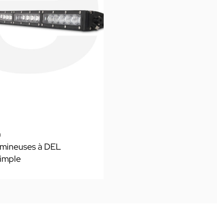
n
umineuses à DEL
imple