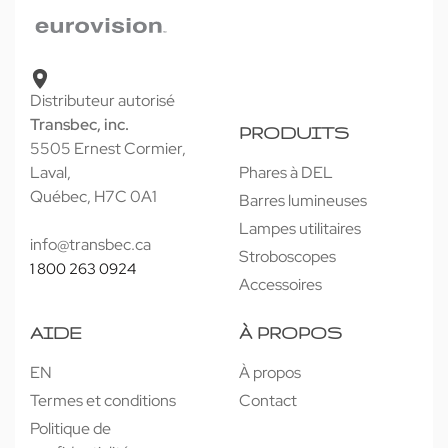
APERÇU
APERÇU
eurovision
eurovision
Barres lumineuses à DEL rangée
E91S
double
Distributeur autorisé
Transbec, inc.
PRODUITS