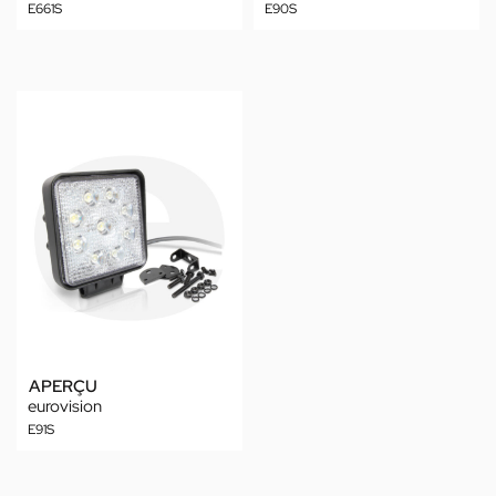
E661S
E90S
APERÇU
eurovision
E91S