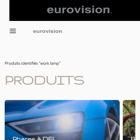
Produits identifiés “work lamp”
PRODUITS
Phares à DEL
Ba