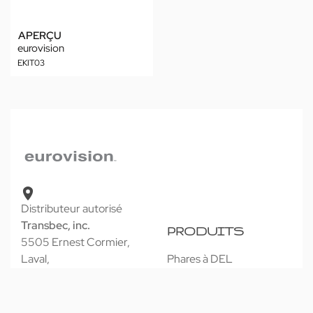
APERÇU
eurovision
EKIT03
Distributeur autorisé
Transbec, inc.
PRODUITS
5505 Ernest Cormier,
Laval,
Phares à DEL
Québec, H7C 0A1
Barres lumineuses
Lampes utilitaires
info@transbec.ca