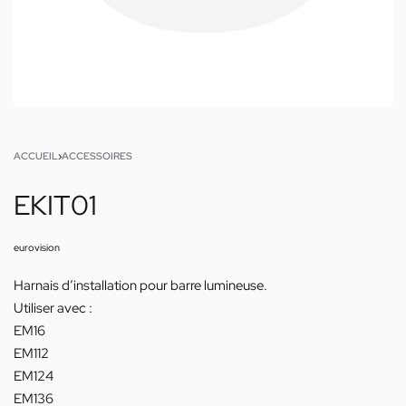
ACCUEIL
›
ACCESSOIRES
EKIT01
eurovision
Harnais d’installation pour barre lumineuse.
Utiliser avec :
EM16
EM112
EM124
EM136