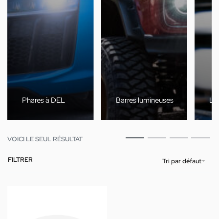
Phares à DEL
Barres lumineuses
Lam
VOICI LE SEUL RÉSULTAT
FILTRER
Tri par défaut